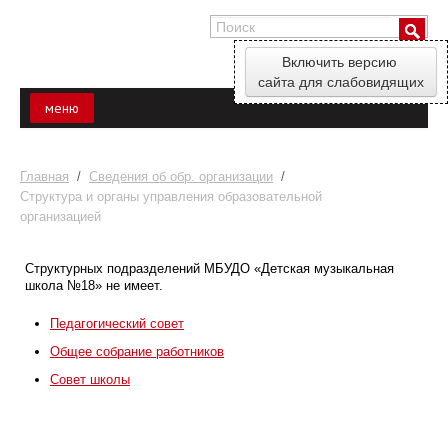
Включить версию
сайта для слабовидящих
меню
ГЛАВНАЯ
Главная
/
Сведения об обр. организации
/
ПОСТУПАЮЩИМ
Структура и органы управления образовательной
организацией
СВЕДЕНИЯ ОБ ОБР. ОРГАНИЗАЦИИ
Структурных подразделений МБУДО «Детская музыкальная
школа №18» не имеет.
РАСПИСАНИЕ
Педагогический совет
КОНТАКТЫ
Общее собрание работников
БИЛЕТЫ
Совет школы